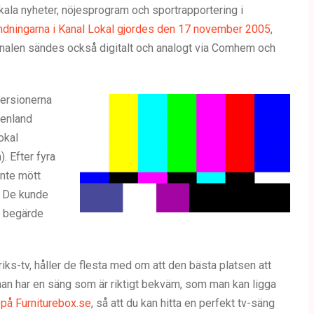
okala nyheter, nöjesprogram och sportrapportering i
ndningarna i Kanal Lokal gjordes den 17 november 2005
,
Kanalen sändes också digitalt och analogt via Comhem och
versionerna
jenland
okal
. Efter fyra
inte mött
r. De kunde
de begärde
 riks-tv, håller de flesta med om att den bästa platsen att
t man har en säng som är riktigt bekväm, som man kan ligga
 på Furniturebox.se
, så att du kan hitta en perfekt tv-säng