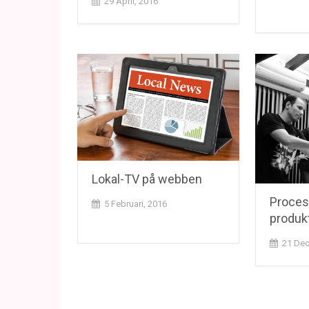
29 April, 2016
Lokal-TV på webben
Process
5 Februari, 2016
produk
21 Dec