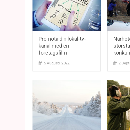
Promota din lokal-tv-
Närhet
kanal med en
största
företagsfilm
konkur
5 Augusti, 2022
2 Sept