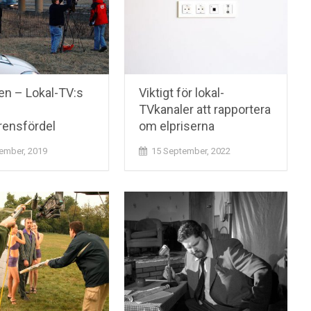
en – Lokal-TV:s
Viktigt för lokal-
TVkanaler att rapportera
rensfördel
om elpriserna
ember, 2019
15 September, 2022