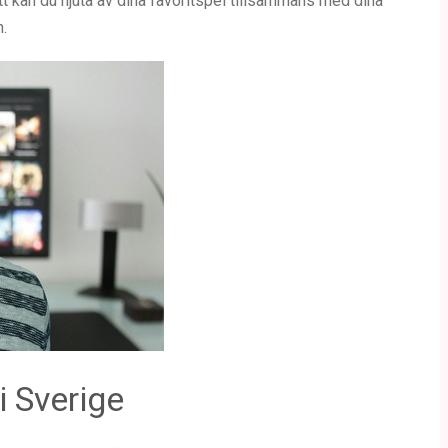
ätt kan du njuta av dina favoritspel tillsammans med dina
.
i Sverige