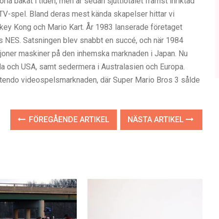
ria bakåt i tiden, men är sedan sjuttiotalet främst inriktad
 TV-spel. Bland deras mest kända skapelser hittar vi
key Kong och Mario Kart. År 1983 lanserade företaget
 NES. Satsningen blev snabbt en succé, och när 1984
iljoner maskiner på den inhemska marknaden i Japan. Nu
da och USA, samt sedermera i Australasien och Europa.
intendo videospelsmarknaden, där Super Mario Bros 3 sålde
FÖREGÅENDE ARTIKEL
NÄSTA ARTIKEL