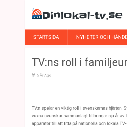
STARTSIDA
NYHETER OCH HÄND
TV:ns roll i familje
5 År Ago
TV:n spelar en viktig roll i svenskarnas hjärtan. 
vuxna svenskar sammanlagt tillbringar sju år av l
apparater till att titta på nationella och lokala 