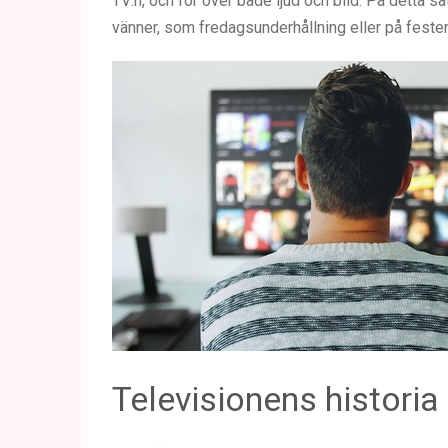
TV:n, och för över både ljud och bild. På detta s
vänner, som fredagsunderhållning eller på festen
Televisionens historia 