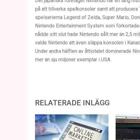
Det japanska företaget Nintendo har en lång histo
på att tillverka spelkonsoler samt att producera
spelserierna Legend of Zelda, Super Mario, Don
Nintendo Entertainment System som förkortades
nådde sitt slut hade Nintendo sålt mer än 2,5 m
valde Nintendo att även släppa konsolen i Kana
Under andra hälften av åttiotalet dominerade N
mer än sju miljoner exemplar i USA.
RELATERADE INLÄGG