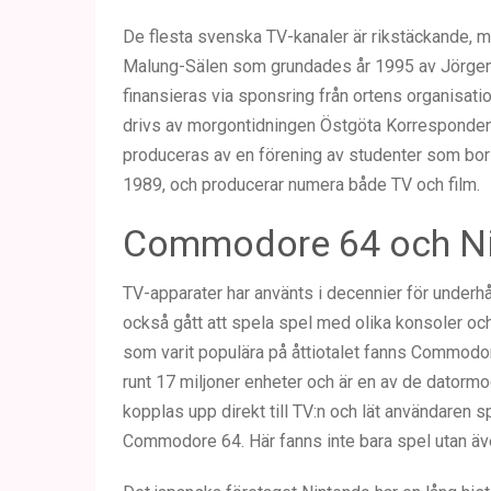
De flesta svenska TV-kanaler är rikstäckande, me
Malung-Sälen som grundades år 1995 av Jörgen
finansieras via sponsring från ortens organisati
drivs av morgontidningen Östgöta Korresponden
produceras av en förening av studenter som bor
1989, och producerar numera både TV och film.
Commodore 64 och N
TV-apparater har använts i decennier för underh
också gått att spela spel med olika konsoler och
som varit populära på åttiotalet fanns Commodo
runt 17 miljoner enheter och är en av de datorm
kopplas upp direkt till TV:n och lät användaren s
Commodore 64. Här fanns inte bara spel utan ä