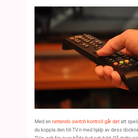
Med en
nintendo switch kontroll går det
att spel
du koppla den till TV:n med hjälp av dess dockni